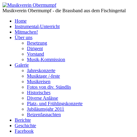
Musikverein Obermumpf - die Brassband aus dem Fischingertal
Home
Instrumental-Unterricht
Mitmachen!
Über uns
Besetzung
Dirigent
Vorstand
Musik-Kommission
Galerie
Jahreskonzerte
Musiktage /-feste
Musikreisen
Fotos von div. Ständlis
Historisches
Diverse Anlässe
Platz- und Frühlingskonzerte
Jubiläumsjahr 2011
Beizenfasnachten
Berichte
Geschichte
Facebook