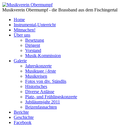
Musikverein Obermumpf - die Brassband aus dem Fischingertal
Home
Instrumental-Unterricht
Mitmachen!
Über uns
Besetzung
Dirigent
Vorstand
Musik-Kommission
Galerie
Jahreskonzerte
Musiktage /-feste
Musikreisen
Fotos von div. Ständlis
Historisches
Diverse Anlässe
Platz- und Frühlingskonzerte
Jubiläumsjahr 2011
Beizenfasnachten
Berichte
Geschichte
Facebook